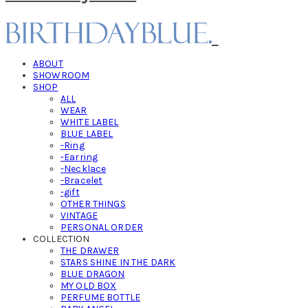
ABOUT
SHOWROOM
SHOP
ALL
WEAR
WHITE LABEL
BLUE LABEL
-Ring
-Earring
-Necklace
-Bracelet
-gift
OTHER THINGS
VINTAGE
PERSONAL ORDER
COLLECTION
THE DRAWER
STARS SHINE IN THE DARK
BLUE DRAGON
MY OLD BOX
PERFUME BOTTLE