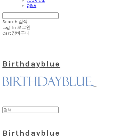
JOURNAL
Q&A
Search
검색
Log In
로그인
Cart
장바구니
Birthdayblue
Birthdayblue