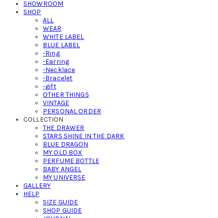
SHOWROOM
SHOP
ALL
WEAR
WHITE LABEL
BLUE LABEL
-Ring
-Earring
-Necklace
-Bracelet
-gift
OTHER THINGS
VINTAGE
PERSONAL ORDER
COLLECTION
THE DRAWER
STARS SHINE IN THE DARK
BLUE DRAGON
MY OLD BOX
PERFUME BOTTLE
BABY ANGEL
MY UNIVERSE
GALLERY
HELP
SIZE GUIDE
SHOP GUIDE