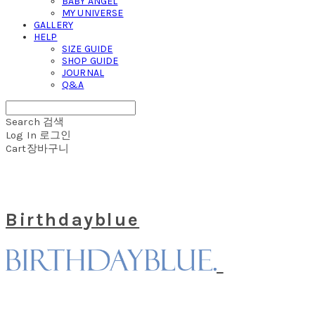
BABY ANGEL
MY UNIVERSE
GALLERY
HELP
SIZE GUIDE
SHOP GUIDE
JOURNAL
Q&A
Search
검색
Log In
로그인
Cart
장바구니
Birthdayblue