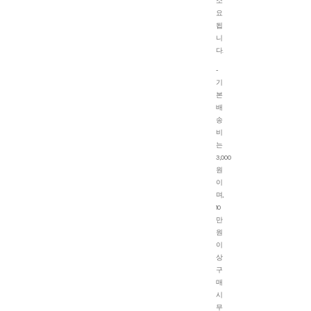
소
요
됩
니
다.
-
기
본
배
송
비
는
3,000
원
이
며,
10
만
원
이
상
구
매
시
무