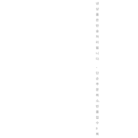
낸
상
품
은
반
송
처
리
됩
니
다.
-
단
순
주
문
취
소,
반
품
접
수
3
회