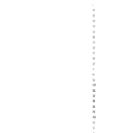
-
주
문
제
작
상
품
의
경
우
평
균
7-
14
일
(주
말,
공
휴
일
제
외)
정
도