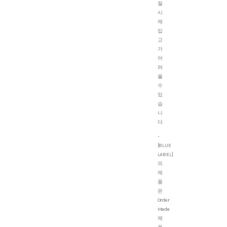
절
시
재
입
고
가
어
려
울
수
있
습
니
다.
-
[BLUE
LABEL]
의
제
품
은
Order
Made
제