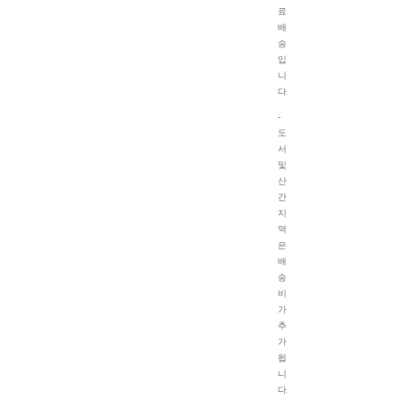
료
배
송
입
니
다.
-
도
서
및
산
간
지
역
은
배
송
비
가
추
가
됩
니
다.