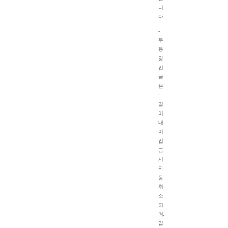
니
다.
-
무
통
장
입
금
은
1
일
이
내
미
입
금
시
자
동
취
소
되
며,
입