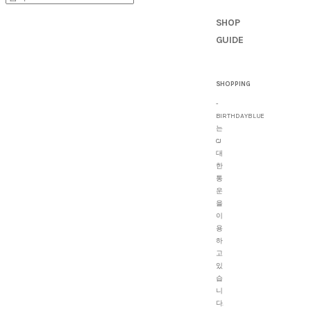
SHOP
GUIDE
SHOPPING
-
BIRTHDAYBLUE
는
CJ
대
한
통
운
을
이
용
하
고
있
습
니
다.