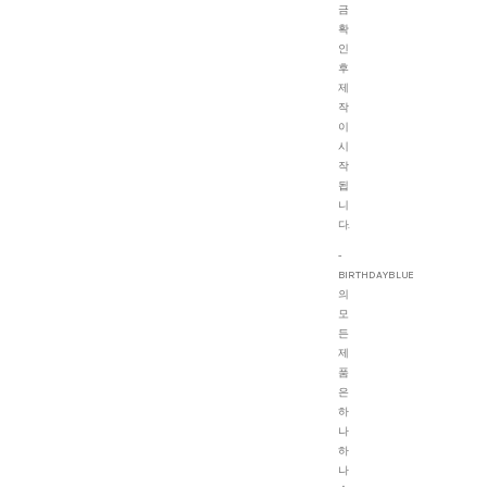
금
확
인
후
제
작
이
시
작
됩
니
다.
-
BIRTHDAYBLUE
의
모
든
제
품
은
하
나
하
나