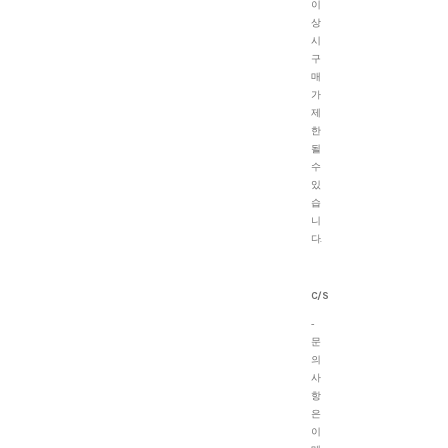
이
상
시
구
매
가
제
한
될
수
있
습
니
다.
C/S
-
문
의
사
항
은
이