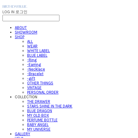
LOG IN
로그인
ABOUT
SHOWROOM
SHOP
ALL
WEAR
WHITE LABEL
BLUE LABEL
-Ring
-Earring
-Necklace
-Bracelet
-gift
OTHER THINGS
VINTAGE
PERSONAL ORDER
COLLECTION
THE DRAWER
STARS SHINE IN THE DARK
BLUE DRAGON
MY OLD BOX
PERFUME BOTTLE
BABY ANGEL
MY UNIVERSE
GALLERY