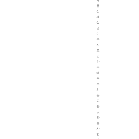
제
품
상
세
설
명
미
숙
지
로
인
한
구
매
부
주
의
는
교
환
및
환
불
사
항