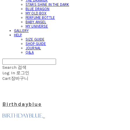
THE DRAWER
STARS SHINE IN THE DARK
BLUE DRAGON
MY OLD BOX
PERFUME BOTTLE
BABY ANGEL
MY UNIVERSE
GALLERY
HELP
SIZE GUIDE
SHOP GUIDE
JOURNAL
Q&A
Search
검색
Log In
로그인
Cart
장바구니
Birthdayblue