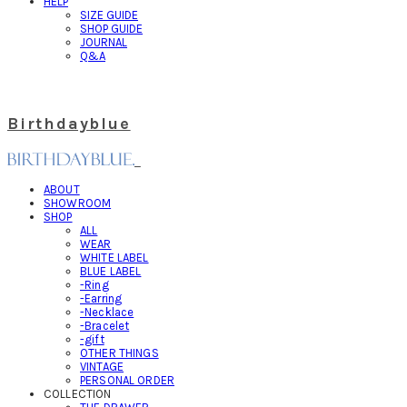
HELP
SIZE GUIDE
SHOP GUIDE
JOURNAL
Q&A
Birthdayblue
ABOUT
SHOWROOM
SHOP
ALL
WEAR
WHITE LABEL
BLUE LABEL
-Ring
-Earring
-Necklace
-Bracelet
-gift
OTHER THINGS
VINTAGE
PERSONAL ORDER
COLLECTION