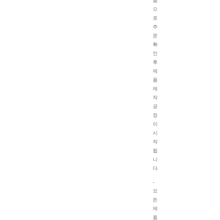
품
으
로
주
문
확
인
후
제
품
제
작
공
정
이
시
작
됩
니
다.
-
모
든
제
품