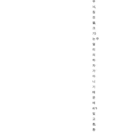
무
늬,
침
전
물,
크
기)
는 주
얼
리
의
하
차
가
아
니
기
때
문
에
A/S
및
교
환,
환