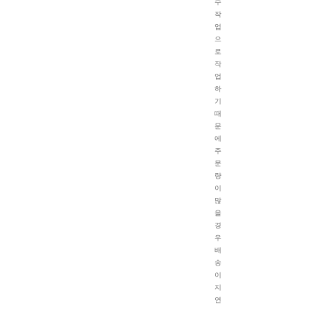
수
작
업
으
로
작
업
하
기
때
문
에
주
문
량
이
많
을
경
우
배
송
이
지
연