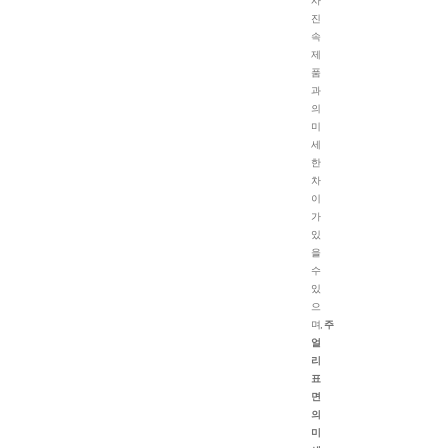
사
진
속
제
품
과
의
미
세
한
차
이
가
있
을
수
있
으
며,
주
얼
리
표
면
의
미