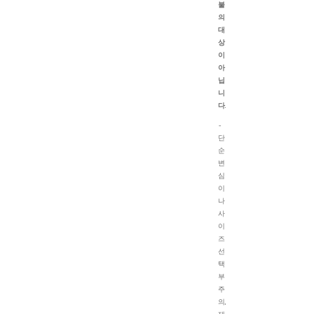
불
의
대
상
이
아
닙
니
다.
-
단
순
변
심
이
나
사
이
즈
선
택
부
주
의,