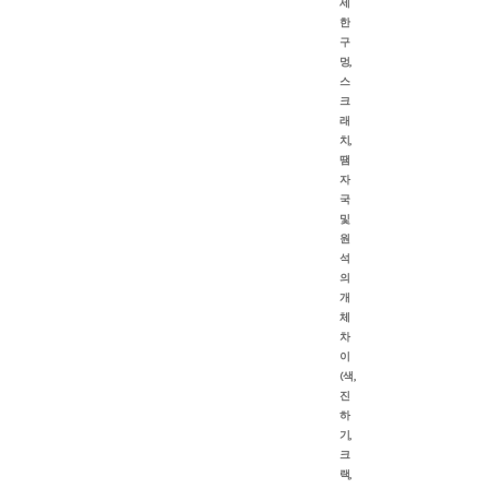
세
한
구
멍,
스
크
래
치,
땜
자
국
및
원
석
의
개
체
차
이
(색,
진
하
기,
크
랙,