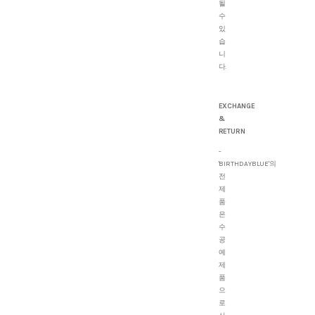
될
수
있
습
니
다.
EXCHANGE
&
RETURN
-
'BIRTHDAYBLUE'의
전
제
품
은
수
공
예
제
품
으
로