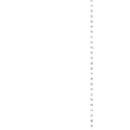
시
사
전
상
담
부
탁
드
리
며,
문
의
글
접
수
후
편
하
신
택
배
사
선
불
로