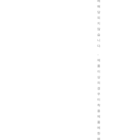
에
해
당
되
지
않
습
니
다.
-
제
품
이
상
의
경
우
미
착
용
제
품
에
한
해