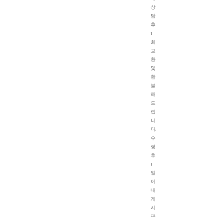
상
담
후
1
회
교
환
및
환
불
해
드
립
니
다.
수
령
후
1
일
이
내
게
시
판