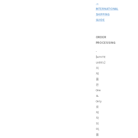
→
INTERNATIONAL
SHIPPING
GUIDE
ORDER
PROCESSING
-
[WHITE
LABEL]
의
제
품
은
One
&
Only
로
제
작
되
며,
품