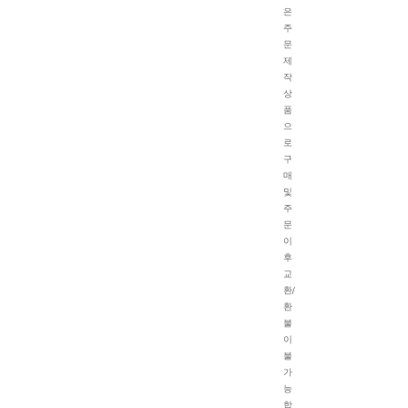
은
주
문
제
작
상
품
으
로
구
매
및
주
문
이
후
교
환/
환
불
이
불
가
능
합