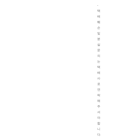
-
택
배
훼
손
및
분
실
문
의
는
택
배
사
로
연
락
해
주
셔
야
합
니
다.