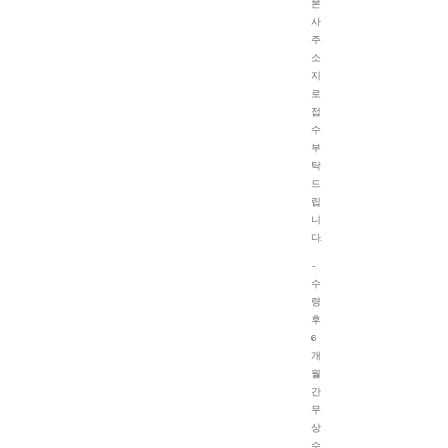
본
사
주
소
지
로
접
수
부
탁
드
립
니
다.
-
수
령
후
6
개
월
간
무
상
수