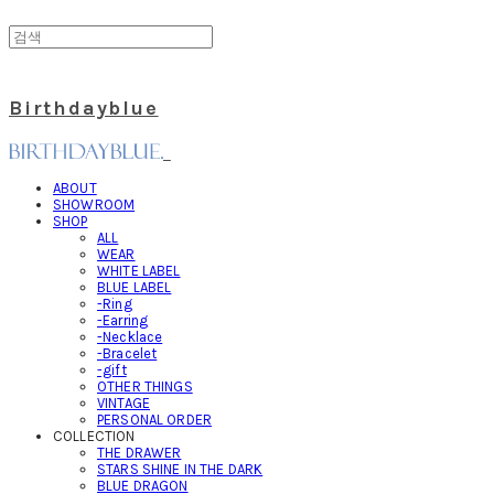
Birthdayblue
ABOUT
SHOWROOM
SHOP
ALL
WEAR
WHITE LABEL
BLUE LABEL
-Ring
-Earring
-Necklace
-Bracelet
-gift
OTHER THINGS
VINTAGE
PERSONAL ORDER
COLLECTION
THE DRAWER
STARS SHINE IN THE DARK
BLUE DRAGON