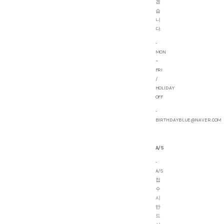
겠
습
니
다.
-
MON
~
FRI
/
HOLIDAY
OFF
-
BIRTHDAYBLUE@NAVER.COM
A/S
-
A/S
접
수
시
반
드