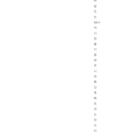
메
일
또
는
Q&A
게
시
판
을
이
용
해
주
시
면
확
인
후
빠
르
게
도
와
드
리