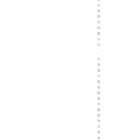
으
로
문
의
바
랍
니
다.
-
사
전
접
수
및
상
담
없
이
일
방
적
으
로
보