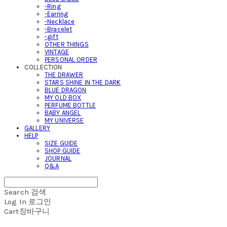
-Ring
-Earring
-Necklace
-Bracelet
-gift
OTHER THINGS
VINTAGE
PERSONAL ORDER
COLLECTION
THE DRAWER
STARS SHINE IN THE DARK
BLUE DRAGON
MY OLD BOX
PERFUME BOTTLE
BABY ANGEL
MY UNIVERSE
GALLERY
HELP
SIZE GUIDE
SHOP GUIDE
JOURNAL
Q&A
Search
검색
Log In
로그인
Cart
장바구니