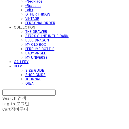
-Necklace
-Bracelet
-gift
OTHER THINGS
VINTAGE
PERSONAL ORDER
COLLECTION
THE DRAWER
STARS SHINE IN THE DARK
BLUE DRAGON
MY OLD BOX
PERFUME BOTTLE
BABY ANGEL
MY UNIVERSE
GALLERY
HELP
SIZE GUIDE
SHOP GUIDE
JOURNAL
Q&A
Search
검색
Log In
로그인
Cart
장바구니