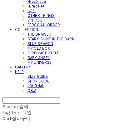
-Necklace
-Bracelet
-gift
OTHER THINGS
VINTAGE
PERSONAL ORDER
COLLECTION
THE DRAWER
STARS SHINE IN THE DARK
BLUE DRAGON
MY OLD BOX
PERFUME BOTTLE
BABY ANGEL
MY UNIVERSE
GALLERY
HELP
SIZE GUIDE
SHOP GUIDE
JOURNAL
Q&A
Search
검색
Log In
로그인
Cart
장바구니