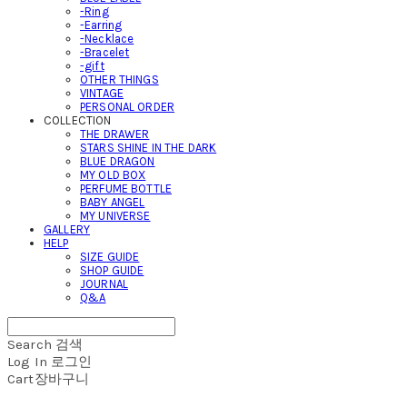
-Ring
-Earring
-Necklace
-Bracelet
-gift
OTHER THINGS
VINTAGE
PERSONAL ORDER
COLLECTION
THE DRAWER
STARS SHINE IN THE DARK
BLUE DRAGON
MY OLD BOX
PERFUME BOTTLE
BABY ANGEL
MY UNIVERSE
GALLERY
HELP
SIZE GUIDE
SHOP GUIDE
JOURNAL
Q&A
Search
검색
Log In
로그인
Cart
장바구니