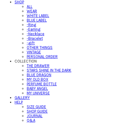
SHOP
ALL
WEAR
WHITE LABEL
BLUE LABEL
-Ring
-Earring
-Necklace
-Bracelet
-gift
OTHER THINGS
VINTAGE
PERSONAL ORDER
COLLECTION
THE DRAWER
STARS SHINE IN THE DARK
BLUE DRAGON
MY OLD BOX
PERFUME BOTTLE
BABY ANGEL
MY UNIVERSE
GALLERY
HELP
SIZE GUIDE
SHOP GUIDE
JOURNAL
Q&A