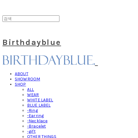
Birthdayblue
ABOUT
SHOWROOM
SHOP
ALL
WEAR
WHITE LABEL
BLUE LABEL
-Ring
-Earring
-Necklace
-Bracelet
-gift
OTHER THINGS