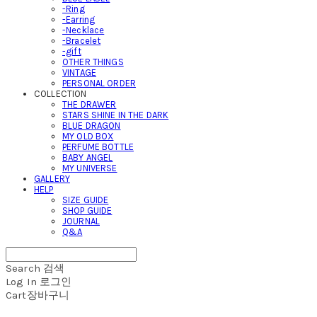
-Ring
-Earring
-Necklace
-Bracelet
-gift
OTHER THINGS
VINTAGE
PERSONAL ORDER
COLLECTION
THE DRAWER
STARS SHINE IN THE DARK
BLUE DRAGON
MY OLD BOX
PERFUME BOTTLE
BABY ANGEL
MY UNIVERSE
GALLERY
HELP
SIZE GUIDE
SHOP GUIDE
JOURNAL
Q&A
Search
검색
Log In
로그인
Cart
장바구니