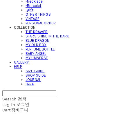
-Necklace
-Bracelet
-gift
OTHER THINGS
VINTAGE
PERSONAL ORDER
COLLECTION
THE DRAWER
STARS SHINE IN THE DARK
BLUE DRAGON
MY OLD BOX
PERFUME BOTTLE
BABY ANGEL
MY UNIVERSE
GALLERY
HELP
SIZE GUIDE
SHOP GUIDE
JOURNAL
Q&A
Search
검색
Log In
로그인
Cart
장바구니