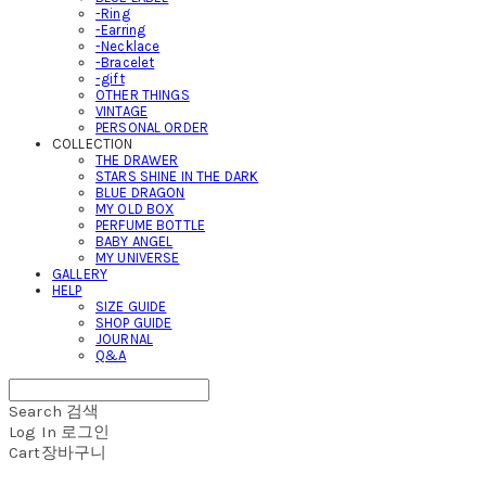
-Ring
-Earring
-Necklace
-Bracelet
-gift
OTHER THINGS
VINTAGE
PERSONAL ORDER
COLLECTION
THE DRAWER
STARS SHINE IN THE DARK
BLUE DRAGON
MY OLD BOX
PERFUME BOTTLE
BABY ANGEL
MY UNIVERSE
GALLERY
HELP
SIZE GUIDE
SHOP GUIDE
JOURNAL
Q&A
Search
검색
Log In
로그인
Cart
장바구니