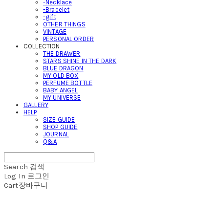
-Necklace
-Bracelet
-gift
OTHER THINGS
VINTAGE
PERSONAL ORDER
COLLECTION
THE DRAWER
STARS SHINE IN THE DARK
BLUE DRAGON
MY OLD BOX
PERFUME BOTTLE
BABY ANGEL
MY UNIVERSE
GALLERY
HELP
SIZE GUIDE
SHOP GUIDE
JOURNAL
Q&A
Search
검색
Log In
로그인
Cart
장바구니