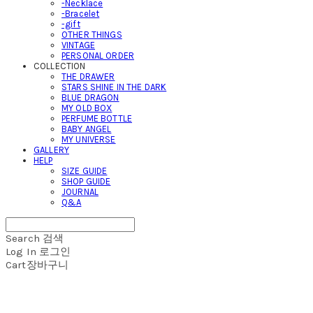
-Necklace
-Bracelet
-gift
OTHER THINGS
VINTAGE
PERSONAL ORDER
COLLECTION
THE DRAWER
STARS SHINE IN THE DARK
BLUE DRAGON
MY OLD BOX
PERFUME BOTTLE
BABY ANGEL
MY UNIVERSE
GALLERY
HELP
SIZE GUIDE
SHOP GUIDE
JOURNAL
Q&A
Search
검색
Log In
로그인
Cart
장바구니