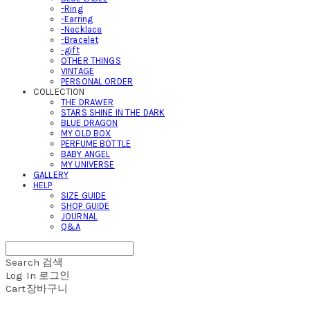
-Ring
-Earring
-Necklace
-Bracelet
-gift
OTHER THINGS
VINTAGE
PERSONAL ORDER
COLLECTION
THE DRAWER
STARS SHINE IN THE DARK
BLUE DRAGON
MY OLD BOX
PERFUME BOTTLE
BABY ANGEL
MY UNIVERSE
GALLERY
HELP
SIZE GUIDE
SHOP GUIDE
JOURNAL
Q&A
Search
검색
Log In
로그인
Cart
장바구니