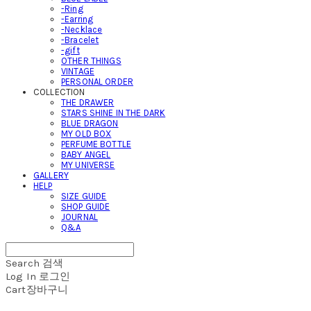
-Ring
-Earring
-Necklace
-Bracelet
-gift
OTHER THINGS
VINTAGE
PERSONAL ORDER
COLLECTION
THE DRAWER
STARS SHINE IN THE DARK
BLUE DRAGON
MY OLD BOX
PERFUME BOTTLE
BABY ANGEL
MY UNIVERSE
GALLERY
HELP
SIZE GUIDE
SHOP GUIDE
JOURNAL
Q&A
Search
검색
Log In
로그인
Cart
장바구니