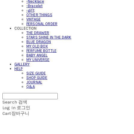
-Necklace
-Bracelet
-gift
OTHER THINGS
VINTAGE
PERSONAL ORDER
COLLECTION
THE DRAWER
STARS SHINE IN THE DARK
BLUE DRAGON
MY OLD BOX
PERFUME BOTTLE
BABY ANGEL
MY UNIVERSE
GALLERY
HELP
SIZE GUIDE
SHOP GUIDE
JOURNAL
Q&A
Search
검색
Log In
로그인
Cart
장바구니