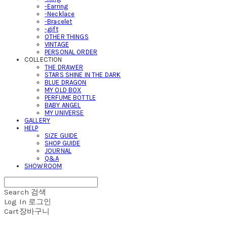
-Earring
-Necklace
-Bracelet
-gift
OTHER THINGS
VINTAGE
PERSONAL ORDER
COLLECTION
THE DRAWER
STARS SHINE IN THE DARK
BLUE DRAGON
MY OLD BOX
PERFUME BOTTLE
BABY ANGEL
MY UNIVERSE
GALLERY
HELP
SIZE GUIDE
SHOP GUIDE
JOURNAL
Q&A
SHOWROOM
Search
검색
Log In
로그인
Cart
장바구니