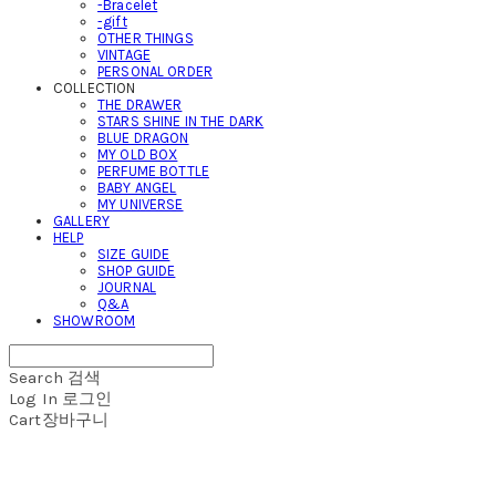
-Bracelet
-gift
OTHER THINGS
VINTAGE
PERSONAL ORDER
COLLECTION
THE DRAWER
STARS SHINE IN THE DARK
BLUE DRAGON
MY OLD BOX
PERFUME BOTTLE
BABY ANGEL
MY UNIVERSE
GALLERY
HELP
SIZE GUIDE
SHOP GUIDE
JOURNAL
Q&A
SHOWROOM
Search
검색
Log In
로그인
Cart
장바구니