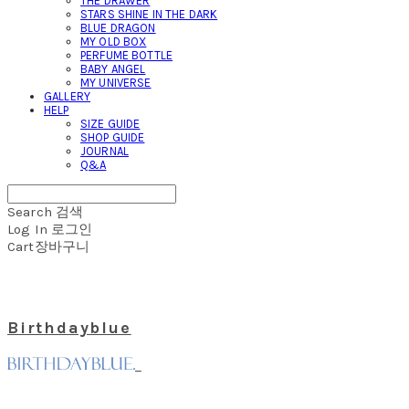
THE DRAWER
STARS SHINE IN THE DARK
BLUE DRAGON
MY OLD BOX
PERFUME BOTTLE
BABY ANGEL
MY UNIVERSE
GALLERY
HELP
SIZE GUIDE
SHOP GUIDE
JOURNAL
Q&A
Search
검색
Log In
로그인
Cart
장바구니
Birthdayblue