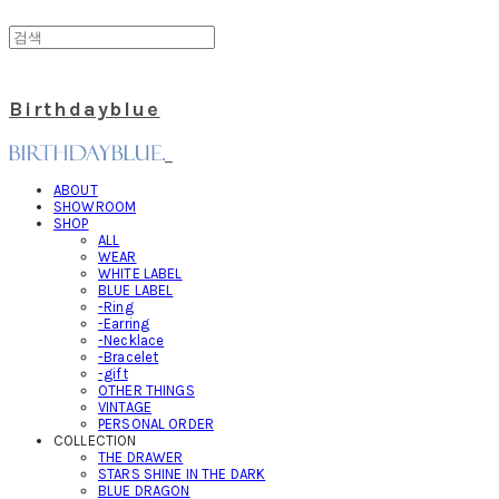
Birthdayblue
ABOUT
SHOWROOM
SHOP
ALL
WEAR
WHITE LABEL
BLUE LABEL
-Ring
-Earring
-Necklace
-Bracelet
-gift
OTHER THINGS
VINTAGE
PERSONAL ORDER
COLLECTION
THE DRAWER
STARS SHINE IN THE DARK
BLUE DRAGON