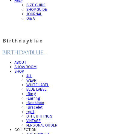
HELP
SIZE GUIDE
SHOP GUIDE
JOURNAL
Q&A
Birthdayblue
ABOUT
SHOWROOM
SHOP
ALL
WEAR
WHITE LABEL
BLUE LABEL
-Ring
-Earring
-Necklace
-Bracelet
-gift
OTHER THINGS
VINTAGE
PERSONAL ORDER
COLLECTION