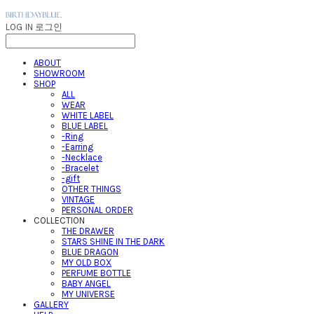
LOG IN
로그인
ABOUT
SHOWROOM
SHOP
ALL
WEAR
WHITE LABEL
BLUE LABEL
-Ring
-Earring
-Necklace
-Bracelet
-gift
OTHER THINGS
VINTAGE
PERSONAL ORDER
COLLECTION
THE DRAWER
STARS SHINE IN THE DARK
BLUE DRAGON
MY OLD BOX
PERFUME BOTTLE
BABY ANGEL
MY UNIVERSE
GALLERY