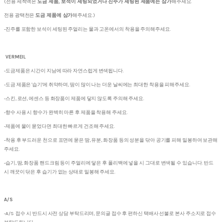
(전용 세척액은
도금 제품, 보석이 세팅되었거나 진주가 세팅된 제품에는 삼가
해주세요.
전용 광택천은
도금 제품에 삼가
해주세요.)
-진주를 포함한 보석이 세팅된 주얼리는 물과 고온에서의 착용을 주의해주세요.
VERMEIL
-도금제품은 시간이 지남에 따라 자연스럽게 변색됩니다.
-도금 제품은 '습기'에 취약하며, 땀이 많이 나는 더운 날씨에는 최대한 착용을 피해주세요.
-스킨, 로션, 에센스 등 화장품이 제품에 닿지 않도록 주의해 주세요.
-향수 사용 시 향수가 완벽히 마른 후 제품을 착용해 주세요.
-제품에 물이 묻었다면 최대한 빠르게 건조해 주세요.
-착용 후 부드러운 천으로 표면에 묻은 땀, 유분, 화장품 등의 성분을 닦아 공기를 피해 밀봉하여 보관해
주세요.
-습기, 땀, 화장품 핸드크림 등이 주얼리에 닿은 후 폴리백에 넣을 시 그대로 변색될 수 있습니다. 반드
시 깨끗이 닦은 후 습기가 없는 상태로 밀봉해 주세요.
A/S
-A/S 접수 시 반드시 사전 상담 부탁드리며, 문의글 접수 후 편하신 택배사 선불로 본사 주소지로 접수