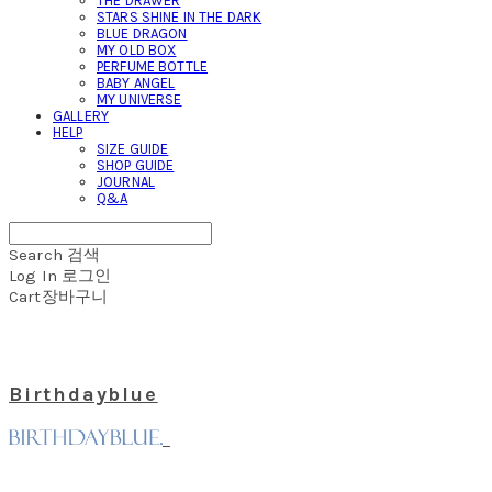
THE DRAWER
STARS SHINE IN THE DARK
BLUE DRAGON
MY OLD BOX
PERFUME BOTTLE
BABY ANGEL
MY UNIVERSE
GALLERY
HELP
SIZE GUIDE
SHOP GUIDE
JOURNAL
Q&A
Search
검색
Log In
로그인
Cart
장바구니
Birthdayblue