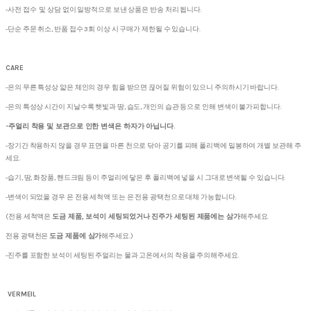
-사전 접수 및 상담 없이 일방적으로 보낸 상품은 반송 처리 됩니다.
-단순 주문 취소, 반품 접수 3회 이상 시 구매가 제한될 수 있습니다.
CARE
-은의 무른 특성상 얇은 체인의 경우 힘을 받으면 끊어질 위험이 있으니 주의하시기 바랍니다.
-은의 특성상 시간이 지날수록 햇빛과 땀, 습도, 개인의 습관 등으로 인해 변색이 불가피합니다.
-주얼리 착용 및 보관으로 인한 변색은 하자가 아닙니다.
-장기간 착용하지 않을 경우 표면을 마른 천으로 닦아 공기를 피해 폴리백에 밀봉하여 개별 보관해 주
세요.
-습기, 땀, 화장품, 핸드크림 등이 주얼리에 닿은 후 폴리백에 넣을 시 그대로 변색될 수 있습니다.
-변색이 되었을 경우 은 전용 세척액 또는 은 전용 광택천으로 대체 가능합니다.
(전용 세척액은
도금 제품, 보석이 세팅되었거나 진주가 세팅된 제품에는 삼가
해주세요.
전용 광택천은
도금 제품에 삼가
해주세요.)
-진주를 포함한 보석이 세팅된 주얼리는 물과 고온에서의 착용을 주의해주세요.
VERMEIL