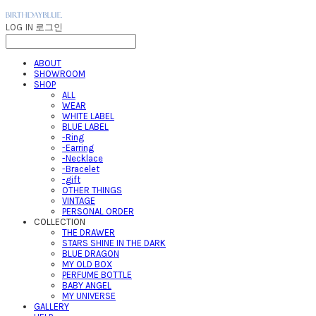
LOG IN
로그인
ABOUT
SHOWROOM
SHOP
ALL
WEAR
WHITE LABEL
BLUE LABEL
-Ring
-Earring
-Necklace
-Bracelet
-gift
OTHER THINGS
VINTAGE
PERSONAL ORDER
COLLECTION
THE DRAWER
STARS SHINE IN THE DARK
BLUE DRAGON
MY OLD BOX
PERFUME BOTTLE
BABY ANGEL
MY UNIVERSE
GALLERY