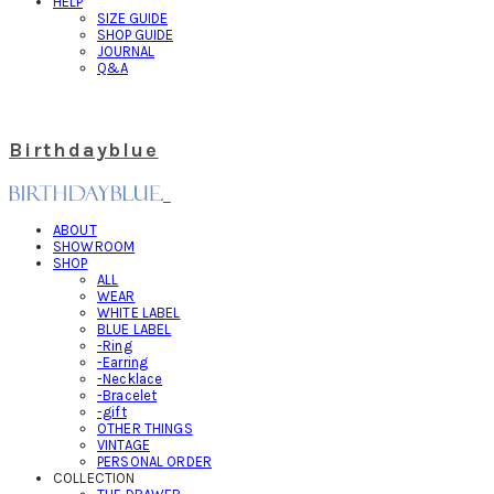
HELP
SIZE GUIDE
SHOP GUIDE
JOURNAL
Q&A
Birthdayblue
ABOUT
SHOWROOM
SHOP
ALL
WEAR
WHITE LABEL
BLUE LABEL
-Ring
-Earring
-Necklace
-Bracelet
-gift
OTHER THINGS
VINTAGE
PERSONAL ORDER
COLLECTION