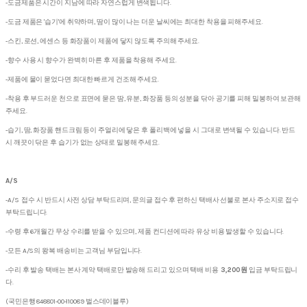
-도금제품은 시간이 지남에 따라 자연스럽게 변색됩니다.
-도금 제품은 '습기'에 취약하며, 땀이 많이 나는 더운 날씨에는 최대한 착용을 피해주세요.
-스킨, 로션, 에센스 등 화장품이 제품에 닿지 않도록 주의해 주세요.
-향수 사용 시 향수가 완벽히 마른 후 제품을 착용해 주세요.
-제품에 물이 묻었다면 최대한 빠르게 건조해 주세요.
-착용 후 부드러운 천으로 표면에 묻은 땀, 유분, 화장품 등의 성분을 닦아 공기를 피해 밀봉하여 보관해
주세요.
-습기, 땀, 화장품 핸드크림 등이 주얼리에 닿은 후 폴리백에 넣을 시 그대로 변색될 수 있습니다. 반드
시 깨끗이 닦은 후 습기가 없는 상태로 밀봉해 주세요.
A/S
-A/S 접수 시 반드시 사전 상담 부탁드리며, 문의글 접수 후 편하신 택배사 선불로 본사 주소지로 접수
부탁드립니다.
-수령 후 6개월간 무상 수리를 받을 수 있으며, 제품 컨디션에 따라 유상 비용 발생할 수 있습니다.
-모든 A/S의 왕복 배송비는 고객님 부담입니다.
-수리 후 발송 택배는 본사 계약 택배로만 발송해 드리고 있으며 택배 비용
3,200원
입금 부탁드립니
다.
(국민은행 848801-00-110089 벌스데이블루)