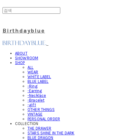
Birthdayblue
ABOUT
SHOWROOM
SHOP
ALL
WEAR
WHITE LABEL
BLUE LABEL
-Ring
-Earring
-Necklace
-Bracelet
-gift
OTHER THINGS
VINTAGE
PERSONAL ORDER
COLLECTION
THE DRAWER
STARS SHINE IN THE DARK
BLUE DRAGON