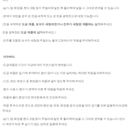
세요.
-습기, 땀, 화장품, 핸드크림 등이 주얼리에 닿은 후 폴리백에 넣을 시 그대로 변색될 수 있습니다.
-변색이 되었을 경우 은 전용 세척액 또는 은 전용 광택천으로 대체 가능합니다.
(전용 세척액은
도금 제품, 보석이 세팅되었거나 진주가 세팅된 제품에는 삼가
해주세요.
전용 광택천은
도금 제품에 삼가
해주세요.)
-진주를 포함한 보석이 세팅된 주얼리는 물과 고온에서의 착용을 주의해주세요.
VERMEIL
-도금제품은 시간이 지남에 따라 자연스럽게 변색됩니다.
-도금 제품은 '습기'에 취약하며, 땀이 많이 나는 더운 날씨에는 최대한 착용을 피해주세요.
-스킨, 로션, 에센스 등 화장품이 제품에 닿지 않도록 주의해 주세요.
-향수 사용 시 향수가 완벽히 마른 후 제품을 착용해 주세요.
-제품에 물이 묻었다면 최대한 빠르게 건조해 주세요.
-착용 후 부드러운 천으로 표면에 묻은 땀, 유분, 화장품 등의 성분을 닦아 공기를 피해 밀봉하여 보관해
주세요.
-습기, 땀, 화장품 핸드크림 등이 주얼리에 닿은 후 폴리백에 넣을 시 그대로 변색될 수 있습니다. 반드
시 깨끗이 닦은 후 습기가 없는 상태로 밀봉해 주세요.