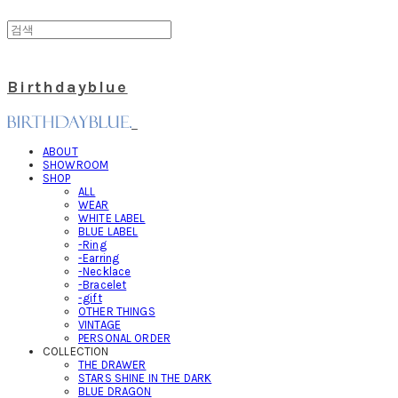
Birthdayblue
ABOUT
SHOWROOM
SHOP
ALL
WEAR
WHITE LABEL
BLUE LABEL
-Ring
-Earring
-Necklace
-Bracelet
-gift
OTHER THINGS
VINTAGE
PERSONAL ORDER
COLLECTION
THE DRAWER
STARS SHINE IN THE DARK
BLUE DRAGON