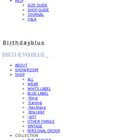
HELP
SIZE GUIDE
SHOP GUIDE
JOURNAL
Q&A
Birthdayblue
ABOUT
SHOWROOM
SHOP
ALL
WEAR
WHITE LABEL
BLUE LABEL
-Ring
-Earring
-Necklace
-Bracelet
-gift
OTHER THINGS
VINTAGE
PERSONAL ORDER
COLLECTION