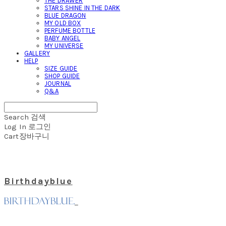
THE DRAWER
STARS SHINE IN THE DARK
BLUE DRAGON
MY OLD BOX
PERFUME BOTTLE
BABY ANGEL
MY UNIVERSE
GALLERY
HELP
SIZE GUIDE
SHOP GUIDE
JOURNAL
Q&A
Search
검색
Log In
로그인
Cart
장바구니
Birthdayblue