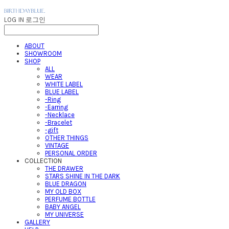
LOG IN
로그인
ABOUT
SHOWROOM
SHOP
ALL
WEAR
WHITE LABEL
BLUE LABEL
-Ring
-Earring
-Necklace
-Bracelet
-gift
OTHER THINGS
VINTAGE
PERSONAL ORDER
COLLECTION
THE DRAWER
STARS SHINE IN THE DARK
BLUE DRAGON
MY OLD BOX
PERFUME BOTTLE
BABY ANGEL
MY UNIVERSE
GALLERY