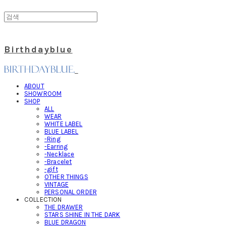
Birthdayblue
ABOUT
SHOWROOM
SHOP
ALL
WEAR
WHITE LABEL
BLUE LABEL
-Ring
-Earring
-Necklace
-Bracelet
-gift
OTHER THINGS
VINTAGE
PERSONAL ORDER
COLLECTION
THE DRAWER
STARS SHINE IN THE DARK
BLUE DRAGON