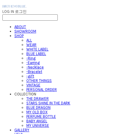
LOG IN
로그인
ABOUT
SHOWROOM
SHOP
ALL
WEAR
WHITE LABEL
BLUE LABEL
-Ring
-Earring
-Necklace
-Bracelet
-gift
OTHER THINGS
VINTAGE
PERSONAL ORDER
COLLECTION
THE DRAWER
STARS SHINE IN THE DARK
BLUE DRAGON
MY OLD BOX
PERFUME BOTTLE
BABY ANGEL
MY UNIVERSE
GALLERY