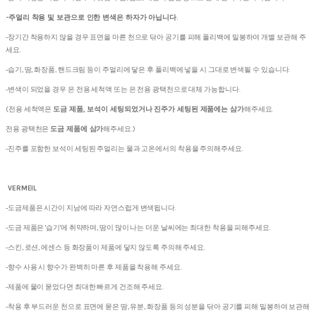
-주얼리 착용 및 보관으로 인한 변색은 하자가 아닙니다.
-장기간 착용하지 않을 경우 표면을 마른 천으로 닦아 공기를 피해 폴리백에 밀봉하여 개별 보관해 주
세요.
-습기, 땀, 화장품, 핸드크림 등이 주얼리에 닿은 후 폴리백에 넣을 시 그대로 변색될 수 있습니다.
-변색이 되었을 경우 은 전용 세척액 또는 은 전용 광택천으로 대체 가능합니다.
(전용 세척액은
도금 제품, 보석이 세팅되었거나 진주가 세팅된 제품에는 삼가
해주세요.
전용 광택천은
도금 제품에 삼가
해주세요.)
-진주를 포함한 보석이 세팅된 주얼리는 물과 고온에서의 착용을 주의해주세요.
VERMEIL
-도금제품은 시간이 지남에 따라 자연스럽게 변색됩니다.
-도금 제품은 '습기'에 취약하며, 땀이 많이 나는 더운 날씨에는 최대한 착용을 피해주세요.
-스킨, 로션, 에센스 등 화장품이 제품에 닿지 않도록 주의해 주세요.
-향수 사용 시 향수가 완벽히 마른 후 제품을 착용해 주세요.
-제품에 물이 묻었다면 최대한 빠르게 건조해 주세요.
-착용 후 부드러운 천으로 표면에 묻은 땀, 유분, 화장품 등의 성분을 닦아 공기를 피해 밀봉하여 보관해