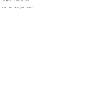
-MON ~ FRI / HOLIDAY OFF
-BIRTHDAYBLUE@NAVER.COM