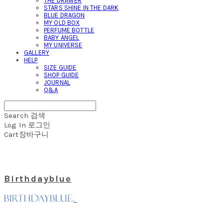
THE DRAWER
STARS SHINE IN THE DARK
BLUE DRAGON
MY OLD BOX
PERFUME BOTTLE
BABY ANGEL
MY UNIVERSE
GALLERY
HELP
SIZE GUIDE
SHOP GUIDE
JOURNAL
Q&A
Search
검색
Log In
로그인
Cart
장바구니
Birthdayblue