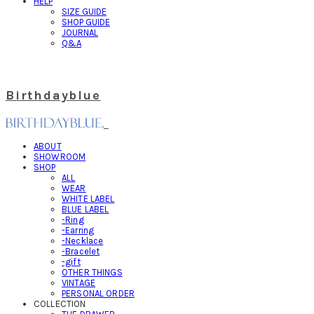
HELP
SIZE GUIDE
SHOP GUIDE
JOURNAL
Q&A
Birthdayblue
ABOUT
SHOWROOM
SHOP
ALL
WEAR
WHITE LABEL
BLUE LABEL
-Ring
-Earring
-Necklace
-Bracelet
-gift
OTHER THINGS
VINTAGE
PERSONAL ORDER
COLLECTION