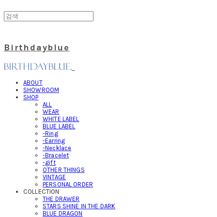
Birthdayblue
ABOUT
SHOWROOM
SHOP
ALL
WEAR
WHITE LABEL
BLUE LABEL
-Ring
-Earring
-Necklace
-Bracelet
-gift
OTHER THINGS
VINTAGE
PERSONAL ORDER
COLLECTION
THE DRAWER
STARS SHINE IN THE DARK
BLUE DRAGON