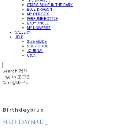
THE DRAWER
STARS SHINE IN THE DARK
BLUE DRAGON
MY OLD BOX
PERFUME BOTTLE
BABY ANGEL
MY UNIVERSE
GALLERY
HELP
SIZE GUIDE
SHOP GUIDE
JOURNAL
Q&A
Search
검색
Log In
로그인
Cart
장바구니
Birthdayblue