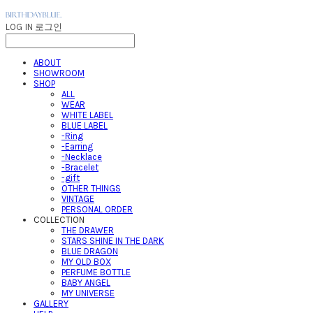
LOG IN
로그인
ABOUT
SHOWROOM
SHOP
ALL
WEAR
WHITE LABEL
BLUE LABEL
-Ring
-Earring
-Necklace
-Bracelet
-gift
OTHER THINGS
VINTAGE
PERSONAL ORDER
COLLECTION
THE DRAWER
STARS SHINE IN THE DARK
BLUE DRAGON
MY OLD BOX
PERFUME BOTTLE
BABY ANGEL
MY UNIVERSE
GALLERY