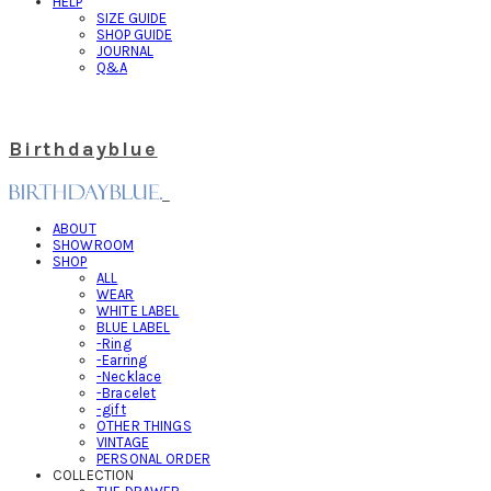
HELP
SIZE GUIDE
SHOP GUIDE
JOURNAL
Q&A
Birthdayblue
ABOUT
SHOWROOM
SHOP
ALL
WEAR
WHITE LABEL
BLUE LABEL
-Ring
-Earring
-Necklace
-Bracelet
-gift
OTHER THINGS
VINTAGE
PERSONAL ORDER
COLLECTION