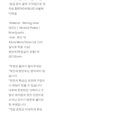
-잠금 장식 끝에 수작업으로 제
작된 [BIRTHDAYBLUE] 라벨택
디테일
-Material : Sterling silver
(925.) / 14k Gold Plated /
Rose Quartz
-Size : 체인 약
43cm/46cm/50cm (세 가지
길이로 착용 가능)
펜던트(뚜껑길이 포함) 약
20*25mm
*뚜껑은 돌려서 열어주세요.
*체인과 펜던트는 분리되지 않
습니다.
*천연석 특성상 표면에 구멍이
나 패임이 있을 수 있습니다.
내부에 존재하던 크랙이나 구
멍이 매끄럽게 깎인 단면으로
드러난 것이기 때문에 불가피
한 부분입니다.
*작업 공정상 미세하게 본딩