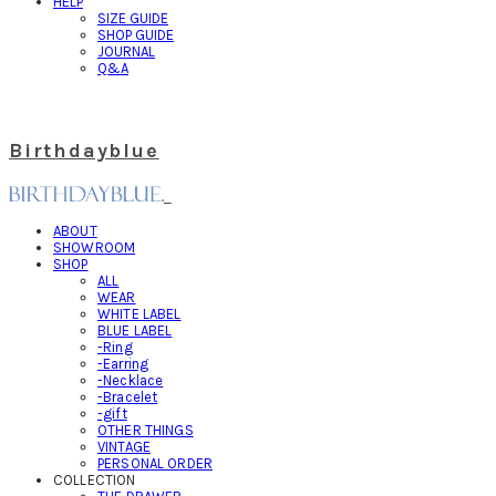
HELP
SIZE GUIDE
SHOP GUIDE
JOURNAL
Q&A
Birthdayblue
ABOUT
SHOWROOM
SHOP
ALL
WEAR
WHITE LABEL
BLUE LABEL
-Ring
-Earring
-Necklace
-Bracelet
-gift
OTHER THINGS
VINTAGE
PERSONAL ORDER
COLLECTION