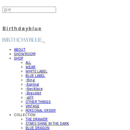
Birthdayblue
ABOUT
SHOWROOM
SHOP
ALL
WEAR
WHITE LABEL
BLUE LABEL
-Ring
-Earring
-Necklace
-Bracelet
-gift
OTHER THINGS
VINTAGE
PERSONAL ORDER
COLLECTION
THE DRAWER
STARS SHINE IN THE DARK
BLUE DRAGON