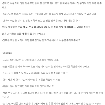
-장기간 착용하지 않을 경우 표면을 마른 천으로 닦아 공기를 피해 폴리백에 밀봉하여 개별 보관해 주
세요.
-습기, 땀, 화장품, 핸드크림 등이 주얼리에 닿은 후 폴리백에 넣을 시 그대로 변색될 수 있습니다.
-변색이 되었을 경우 은 전용 세척액 또는 은 전용 광택천으로 대체 가능합니다.
(전용 세척액은
도금 제품, 보석이 세팅되었거나 진주가 세팅된 제품에는 삼가
해주세요.
전용 광택천은
도금 제품에 삼가
해주세요.)
-진주를 포함한 보석이 세팅된 주얼리는 물과 고온에서의 착용을 주의해주세요.
VERMEIL
-도금제품은 시간이 지남에 따라 자연스럽게 변색됩니다.
-도금 제품은 '습기'에 취약하며, 땀이 많이 나는 더운 날씨에는 최대한 착용을 피해주세요.
-스킨, 로션, 에센스 등 화장품이 제품에 닿지 않도록 주의해 주세요.
-향수 사용 시 향수가 완벽히 마른 후 제품을 착용해 주세요.
-제품에 물이 묻었다면 최대한 빠르게 건조해 주세요.
-착용 후 부드러운 천으로 표면에 묻은 땀, 유분, 화장품 등의 성분을 닦아 공기를 피해 밀봉하여 보관해
주세요.
-습기, 땀, 화장품 핸드크림 등이 주얼리에 닿은 후 폴리백에 넣을 시 그대로 변색될 수 있습니다. 반드