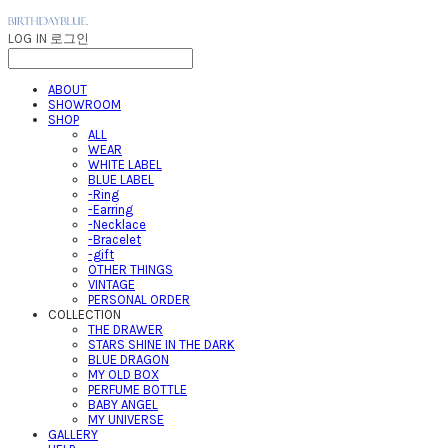
LOG IN
로그인
ABOUT
SHOWROOM
SHOP
ALL
WEAR
WHITE LABEL
BLUE LABEL
-Ring
-Earring
-Necklace
-Bracelet
-gift
OTHER THINGS
VINTAGE
PERSONAL ORDER
COLLECTION
THE DRAWER
STARS SHINE IN THE DARK
BLUE DRAGON
MY OLD BOX
PERFUME BOTTLE
BABY ANGEL
MY UNIVERSE
GALLERY