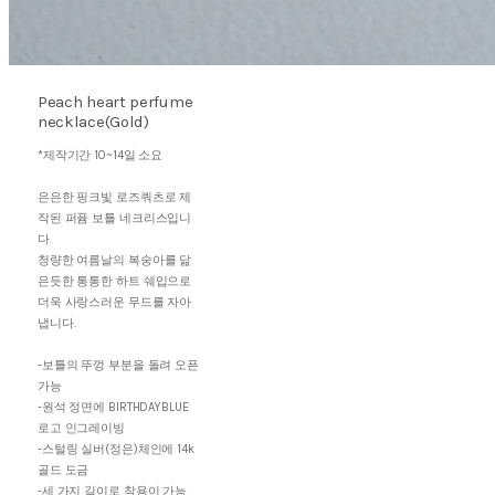
Peach heart perfume
necklace(Gold)
*제작기간 10~14일 소요
은은한 핑크빛 로즈쿼츠로 제
작된 퍼퓸 보틀 네크리스입니
다.
청량한 여름날의 복숭아를 닮
은듯한 통통한 하트 쉐입으로
더욱 사랑스러운 무드를 자아
냅니다.
-보틀의 뚜껑 부분을 돌려 오픈
가능
-원석 정면에 BIRTHDAYBLUE
로고 인그레이빙
-스털링 실버(정은)체인에 14k
골드 도금
-세 가지 길이로 착용이 가능