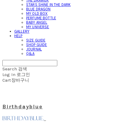
THE DRAWER
STARS SHINE IN THE DARK
BLUE DRAGON
MY OLD BOX
PERFUME BOTTLE
BABY ANGEL
MY UNIVERSE
GALLERY
HELP
SIZE GUIDE
SHOP GUIDE
JOURNAL
Q&A
Search
검색
Log In
로그인
Cart
장바구니
Birthdayblue