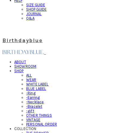
HELP
SIZE GUIDE
SHOP GUIDE
JOURNAL
Q&A
Birthdayblue
ABOUT
SHOWROOM
SHOP
ALL
WEAR
WHITE LABEL
BLUE LABEL
-Ring
-Earring
-Necklace
-Bracelet
-gift
OTHER THINGS
VINTAGE
PERSONAL ORDER
COLLECTION