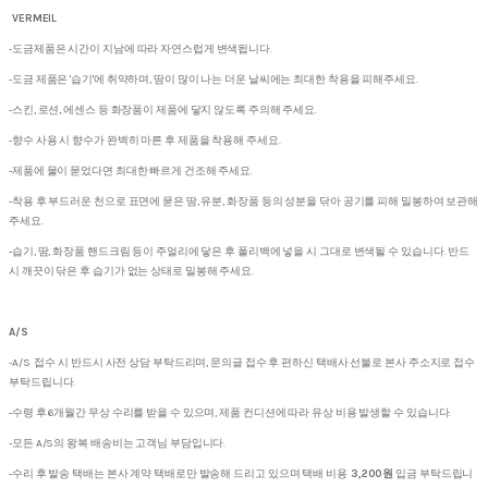
VERMEIL
-도금제품은 시간이 지남에 따라 자연스럽게 변색됩니다.
-도금 제품은 '습기'에 취약하며, 땀이 많이 나는 더운 날씨에는 최대한 착용을 피해주세요.
-스킨, 로션, 에센스 등 화장품이 제품에 닿지 않도록 주의해 주세요.
-향수 사용 시 향수가 완벽히 마른 후 제품을 착용해 주세요.
-제품에 물이 묻었다면 최대한 빠르게 건조해 주세요.
-착용 후 부드러운 천으로 표면에 묻은 땀, 유분, 화장품 등의 성분을 닦아 공기를 피해 밀봉하여 보관해
주세요.
-습기, 땀, 화장품 핸드크림 등이 주얼리에 닿은 후 폴리백에 넣을 시 그대로 변색될 수 있습니다. 반드
시 깨끗이 닦은 후 습기가 없는 상태로 밀봉해 주세요.
A/S
-A/S 접수 시 반드시 사전 상담 부탁드리며, 문의글 접수 후 편하신 택배사 선불로 본사 주소지로 접수
부탁드립니다.
-수령 후 6개월간 무상 수리를 받을 수 있으며, 제품 컨디션에 따라 유상 비용 발생할 수 있습니다.
-모든 A/S의 왕복 배송비는 고객님 부담입니다.
-수리 후 발송 택배는 본사 계약 택배로만 발송해 드리고 있으며 택배 비용
3,200원
입금 부탁드립니