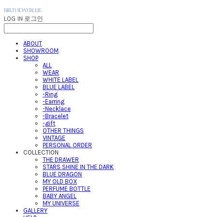
LOG IN
로그인
ABOUT
SHOWROOM
SHOP
ALL
WEAR
WHITE LABEL
BLUE LABEL
-Ring
-Earring
-Necklace
-Bracelet
-gift
OTHER THINGS
VINTAGE
PERSONAL ORDER
COLLECTION
THE DRAWER
STARS SHINE IN THE DARK
BLUE DRAGON
MY OLD BOX
PERFUME BOTTLE
BABY ANGEL
MY UNIVERSE
GALLERY