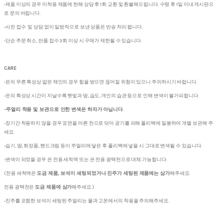
-제품 이상의 경우 미착용 제품에 한해 상담 후 1회 교환 및 환불해드립니다. 수령 후 1일 이내 게시판으
로 문의 바랍니다.
-사전 접수 및 상담 없이 일방적으로 보낸 상품은 반송 처리 됩니다.
-단순 주문 취소, 반품 접수 3회 이상 시 구매가 제한될 수 있습니다.
CARE
-은의 무른 특성상 얇은 체인의 경우 힘을 받으면 끊어질 위험이 있으니 주의하시기 바랍니다.
-은의 특성상 시간이 지날수록 햇빛과 땀, 습도, 개인의 습관 등으로 인해 변색이 불가피합니다.
-주얼리 착용 및 보관으로 인한 변색은 하자가 아닙니다.
-장기간 착용하지 않을 경우 표면을 마른 천으로 닦아 공기를 피해 폴리백에 밀봉하여 개별 보관해 주
세요.
-습기, 땀, 화장품, 핸드크림 등이 주얼리에 닿은 후 폴리백에 넣을 시 그대로 변색될 수 있습니다.
-변색이 되었을 경우 은 전용 세척액 또는 은 전용 광택천으로 대체 가능합니다.
(전용 세척액은
도금 제품, 보석이 세팅되었거나 진주가 세팅된 제품에는 삼가
해주세요.
전용 광택천은
도금 제품에 삼가
해주세요.)
-진주를 포함한 보석이 세팅된 주얼리는 물과 고온에서의 착용을 주의해주세요.