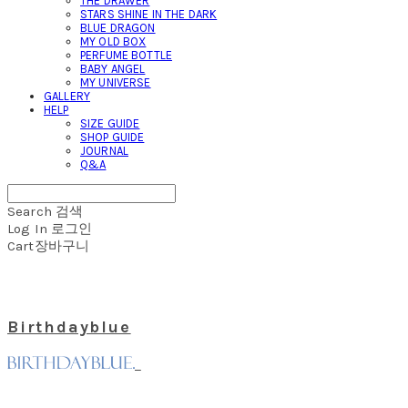
THE DRAWER
STARS SHINE IN THE DARK
BLUE DRAGON
MY OLD BOX
PERFUME BOTTLE
BABY ANGEL
MY UNIVERSE
GALLERY
HELP
SIZE GUIDE
SHOP GUIDE
JOURNAL
Q&A
Search
검색
Log In
로그인
Cart
장바구니
Birthdayblue