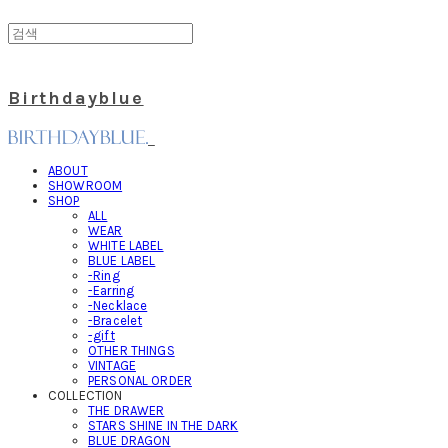
Birthdayblue
ABOUT
SHOWROOM
SHOP
ALL
WEAR
WHITE LABEL
BLUE LABEL
-Ring
-Earring
-Necklace
-Bracelet
-gift
OTHER THINGS
VINTAGE
PERSONAL ORDER
COLLECTION
THE DRAWER
STARS SHINE IN THE DARK
BLUE DRAGON