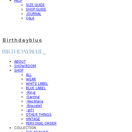
HELP
SIZE GUIDE
SHOP GUIDE
JOURNAL
Q&A
Birthdayblue
ABOUT
SHOWROOM
SHOP
ALL
WEAR
WHITE LABEL
BLUE LABEL
-Ring
-Earring
-Necklace
-Bracelet
-gift
OTHER THINGS
VINTAGE
PERSONAL ORDER
COLLECTION