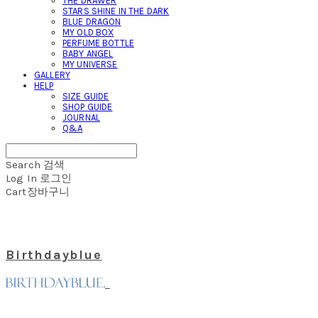
THE DRAWER
STARS SHINE IN THE DARK
BLUE DRAGON
MY OLD BOX
PERFUME BOTTLE
BABY ANGEL
MY UNIVERSE
GALLERY
HELP
SIZE GUIDE
SHOP GUIDE
JOURNAL
Q&A
Search
검색
Log In
로그인
Cart
장바구니
Birthdayblue