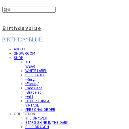
Birthdayblue
ABOUT
SHOWROOM
SHOP
ALL
WEAR
WHITE LABEL
BLUE LABEL
-Ring
-Earring
-Necklace
-Bracelet
-gift
OTHER THINGS
VINTAGE
PERSONAL ORDER
COLLECTION
THE DRAWER
STARS SHINE IN THE DARK
BLUE DRAGON