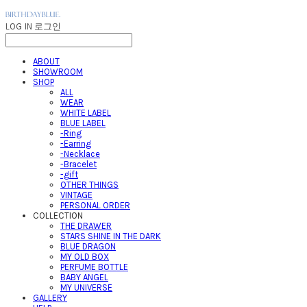
LOG IN
로그인
ABOUT
SHOWROOM
SHOP
ALL
WEAR
WHITE LABEL
BLUE LABEL
-Ring
-Earring
-Necklace
-Bracelet
-gift
OTHER THINGS
VINTAGE
PERSONAL ORDER
COLLECTION
THE DRAWER
STARS SHINE IN THE DARK
BLUE DRAGON
MY OLD BOX
PERFUME BOTTLE
BABY ANGEL
MY UNIVERSE
GALLERY