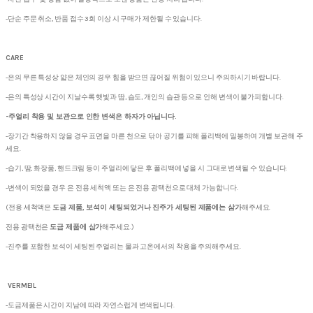
-단순 주문 취소, 반품 접수 3회 이상 시 구매가 제한될 수 있습니다.
CARE
-은의 무른 특성상 얇은 체인의 경우 힘을 받으면 끊어질 위험이 있으니 주의하시기 바랍니다.
-은의 특성상 시간이 지날수록 햇빛과 땀, 습도, 개인의 습관 등으로 인해 변색이 불가피합니다.
-주얼리 착용 및 보관으로 인한 변색은 하자가 아닙니다.
-장기간 착용하지 않을 경우 표면을 마른 천으로 닦아 공기를 피해 폴리백에 밀봉하여 개별 보관해 주
세요.
-습기, 땀, 화장품, 핸드크림 등이 주얼리에 닿은 후 폴리백에 넣을 시 그대로 변색될 수 있습니다.
-변색이 되었을 경우 은 전용 세척액 또는 은 전용 광택천으로 대체 가능합니다.
(전용 세척액은
도금 제품, 보석이 세팅되었거나 진주가 세팅된 제품에는 삼가
해주세요.
전용 광택천은
도금 제품에 삼가
해주세요.)
-진주를 포함한 보석이 세팅된 주얼리는 물과 고온에서의 착용을 주의해주세요.
VERMEIL
-도금제품은 시간이 지남에 따라 자연스럽게 변색됩니다.