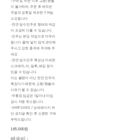
-구매 및 주문 이후 교환/환불
이 불가하며, 주문 후 제작은
주말과 공휴일 제외한 7-14일
소요됩니다.
-천연 담수진주로 형태와 색감
이 조금씩 다를 수 있습니다.
-진주는 본딩 작업으로 마무리
됩니다. 물에 닿지 않게 관리해
주시고 강한 충격에 주의해 주
세요.
-천연 담수진주 특성상 미세한
스크래치, 띠, 얼룩, 패임 등이
있을 수 있습니다.
이는 불량이 아닌 천연 진주의
특징이기 때문에 교환/환불의
사유가 될 수 없습니다.
-무통장 입금은 1일이내 미입
금시 자동 취소됩니다.
-SHOP GUIDE / 상세페이지 하
단 공지글 확인 후 신중한 구매
부탁드립니다.
165,000원
배송비
-