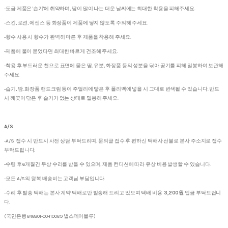
-도금 제품은 '습기'에 취약하며, 땀이 많이 나는 더운 날씨에는 최대한 착용을 피해주세요.
-스킨, 로션, 에센스 등 화장품이 제품에 닿지 않도록 주의해 주세요.
-향수 사용 시 향수가 완벽히 마른 후 제품을 착용해 주세요.
-제품에 물이 묻었다면 최대한 빠르게 건조해 주세요.
-착용 후 부드러운 천으로 표면에 묻은 땀, 유분, 화장품 등의 성분을 닦아 공기를 피해 밀봉하여 보관해
주세요.
-습기, 땀, 화장품 핸드크림 등이 주얼리에 닿은 후 폴리백에 넣을 시 그대로 변색될 수 있습니다. 반드
시 깨끗이 닦은 후 습기가 없는 상태로 밀봉해 주세요.
A/S
-A/S 접수 시 반드시 사전 상담 부탁드리며, 문의글 접수 후 편하신 택배사 선불로 본사 주소지로 접수
부탁드립니다.
-수령 후 6개월간 무상 수리를 받을 수 있으며, 제품 컨디션에 따라 유상 비용 발생할 수 있습니다.
-모든 A/S의 왕복 배송비는 고객님 부담입니다.
-수리 후 발송 택배는 본사 계약 택배로만 발송해 드리고 있으며 택배 비용
3,200원
입금 부탁드립니
다.
(국민은행 848801-00-110089 벌스데이블루)