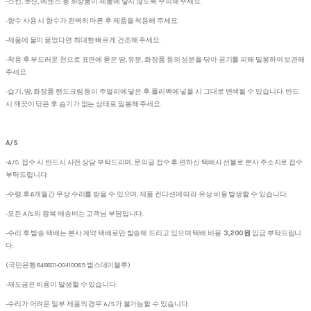
-스킨, 로션, 에센스 등 화장품이 제품에 닿지 않도록 주의해 주세요.
-향수 사용 시 향수가 완벽히 마른 후 제품을 착용해 주세요.
-제품에 물이 묻었다면 최대한 빠르게 건조해 주세요.
-착용 후 부드러운 천으로 표면에 묻은 땀, 유분, 화장품 등의 성분을 닦아 공기를 피해 밀봉하여 보관해
주세요.
-습기, 땀, 화장품 핸드크림 등이 주얼리에 닿은 후 폴리백에 넣을 시 그대로 변색될 수 있습니다. 반드
시 깨끗이 닦은 후 습기가 없는 상태로 밀봉해 주세요.
A/S
-A/S 접수 시 반드시 사전 상담 부탁드리며, 문의글 접수 후 편하신 택배사 선불로 본사 주소지로 접수
부탁드립니다.
-수령 후 6개월간 무상 수리를 받을 수 있으며, 제품 컨디션에 따라 유상 비용 발생할 수 있습니다.
-모든 A/S의 왕복 배송비는 고객님 부담입니다.
-수리 후 발송 택배는 본사 계약 택배로만 발송해 드리고 있으며 택배 비용
3,200원
입금 부탁드립니
다.
(국민은행 848801-00-110089 벌스데이블루)
-재도금은 비용이 발생할 수 있습니다.
-수리가 어려운 일부 제품의 경우 A/S가 불가능할 수 있습니다.