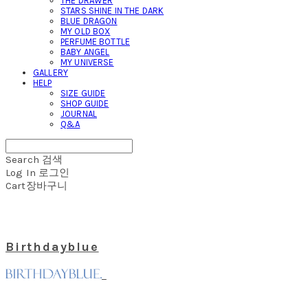
THE DRAWER
STARS SHINE IN THE DARK
BLUE DRAGON
MY OLD BOX
PERFUME BOTTLE
BABY ANGEL
MY UNIVERSE
GALLERY
HELP
SIZE GUIDE
SHOP GUIDE
JOURNAL
Q&A
Search
검색
Log In
로그인
Cart
장바구니
Birthdayblue