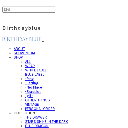
Birthdayblue
ABOUT
SHOWROOM
SHOP
ALL
WEAR
WHITE LABEL
BLUE LABEL
-Ring
-Earring
-Necklace
-Bracelet
-gift
OTHER THINGS
VINTAGE
PERSONAL ORDER
COLLECTION
THE DRAWER
STARS SHINE IN THE DARK
BLUE DRAGON