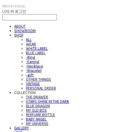
LOG IN
로그인
ABOUT
SHOWROOM
SHOP
ALL
WEAR
WHITE LABEL
BLUE LABEL
-Ring
-Earring
-Necklace
-Bracelet
-gift
OTHER THINGS
VINTAGE
PERSONAL ORDER
COLLECTION
THE DRAWER
STARS SHINE IN THE DARK
BLUE DRAGON
MY OLD BOX
PERFUME BOTTLE
BABY ANGEL
MY UNIVERSE
GALLERY