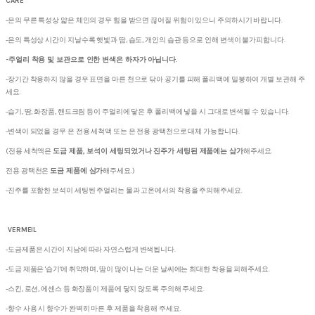
CARE
-은의 무른 특성상 얇은 체인의 경우 힘을 받으면 끊어질 위험이 있으니 주의하시기 바랍니다.
-은의 특성상 시간이 지날수록 햇빛과 땀, 습도, 개인의 습관 등으로 인해 변색이 불가피합니다.
-주얼리 착용 및 보관으로 인한 변색은 하자가 아닙니다.
-장기간 착용하지 않을 경우 표면을 마른 천으로 닦아 공기를 피해 폴리백에 밀봉하여 개별 보관해 주
세요.
-습기, 땀, 화장품, 핸드크림 등이 주얼리에 닿은 후 폴리백에 넣을 시 그대로 변색될 수 있습니다.
-변색이 되었을 경우 은 전용 세척액 또는 은 전용 광택천으로 대체 가능합니다.
(전용 세척액은
도금 제품, 보석이 세팅되었거나 진주가 세팅된 제품에는 삼가
해주세요.
전용 광택천은
도금 제품에 삼가
해주세요.)
-진주를 포함한 보석이 세팅된 주얼리는 물과 고온에서의 착용을 주의해주세요.
VERMEIL
-도금제품은 시간이 지남에 따라 자연스럽게 변색됩니다.
-도금 제품은 '습기'에 취약하며, 땀이 많이 나는 더운 날씨에는 최대한 착용을 피해주세요.
-스킨, 로션, 에센스 등 화장품이 제품에 닿지 않도록 주의해 주세요.
-향수 사용 시 향수가 완벽히 마른 후 제품을 착용해 주세요.