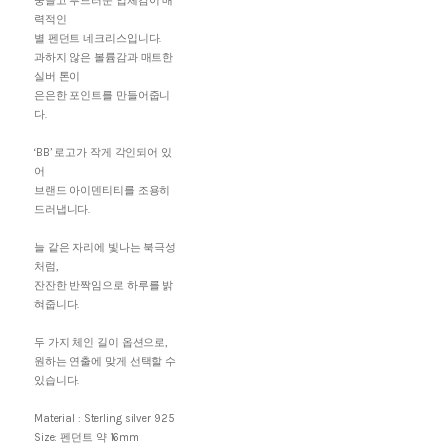
둥글고 부드러운 입체감이 매
력적인
별 펜던트 네크리스입니다.
과하지 않은 볼륨감과 매트한
실버 톤이
은은한 포인트를 만들어줍니
다.
‘BB’ 로고가 작게 각인되어 있
어
브랜드 아이덴티티를 조용히
드러냅니다.
늘 같은 자리에 빛나는 북극성
처럼,
잔잔한 반짝임으로 하루를 밝
혀줍니다.
두 가지 체인 길이 옵션으로,
원하는 연출에 맞게 선택할 수
있습니다.
Material : Sterling silver 925
Size: 펜던트 약 16mm