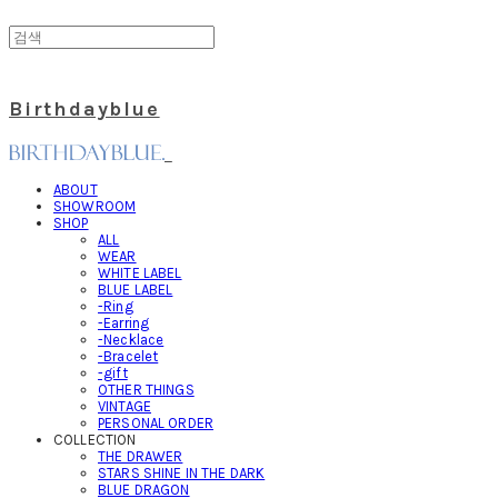
Birthdayblue
ABOUT
SHOWROOM
SHOP
ALL
WEAR
WHITE LABEL
BLUE LABEL
-Ring
-Earring
-Necklace
-Bracelet
-gift
OTHER THINGS
VINTAGE
PERSONAL ORDER
COLLECTION
THE DRAWER
STARS SHINE IN THE DARK
BLUE DRAGON