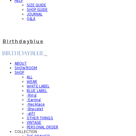
HELP
SIZE GUIDE
SHOP GUIDE
JOURNAL
Q&A
Birthdayblue
ABOUT
SHOWROOM
SHOP
ALL
WEAR
WHITE LABEL
BLUE LABEL
-Ring
-Earring
-Necklace
-Bracelet
-gift
OTHER THINGS
VINTAGE
PERSONAL ORDER
COLLECTION