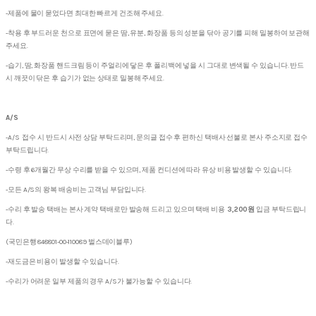
-제품에 물이 묻었다면 최대한 빠르게 건조해 주세요.
-착용 후 부드러운 천으로 표면에 묻은 땀, 유분, 화장품 등의 성분을 닦아 공기를 피해 밀봉하여 보관해
주세요.
-습기, 땀, 화장품 핸드크림 등이 주얼리에 닿은 후 폴리백에 넣을 시 그대로 변색될 수 있습니다. 반드
시 깨끗이 닦은 후 습기가 없는 상태로 밀봉해 주세요.
A/S
-A/S 접수 시 반드시 사전 상담 부탁드리며, 문의글 접수 후 편하신 택배사 선불로 본사 주소지로 접수
부탁드립니다.
-수령 후 6개월간 무상 수리를 받을 수 있으며, 제품 컨디션에 따라 유상 비용 발생할 수 있습니다.
-모든 A/S의 왕복 배송비는 고객님 부담입니다.
-수리 후 발송 택배는 본사 계약 택배로만 발송해 드리고 있으며 택배 비용
3,200원
입금 부탁드립니
다.
(국민은행 848801-00-110089 벌스데이블루)
-재도금은 비용이 발생할 수 있습니다.
-수리가 어려운 일부 제품의 경우 A/S가 불가능할 수 있습니다.