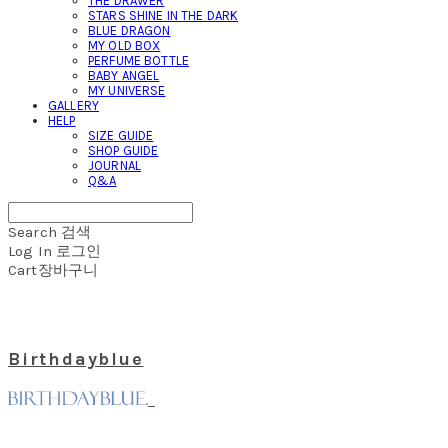
THE DRAWER
STARS SHINE IN THE DARK
BLUE DRAGON
MY OLD BOX
PERFUME BOTTLE
BABY ANGEL
MY UNIVERSE
GALLERY
HELP
SIZE GUIDE
SHOP GUIDE
JOURNAL
Q&A
Search
검색
Log In
로그인
Cart
장바구니
Birthdayblue