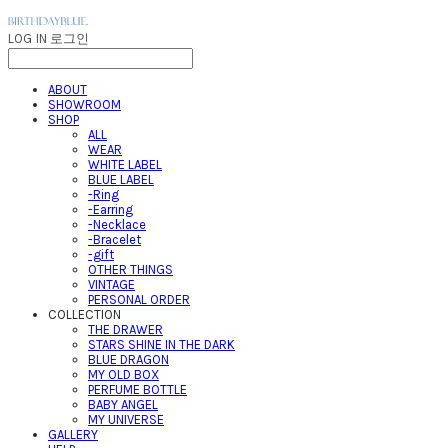
LOG IN
로그인
ABOUT
SHOWROOM
SHOP
ALL
WEAR
WHITE LABEL
BLUE LABEL
-Ring
-Earring
-Necklace
-Bracelet
-gift
OTHER THINGS
VINTAGE
PERSONAL ORDER
COLLECTION
THE DRAWER
STARS SHINE IN THE DARK
BLUE DRAGON
MY OLD BOX
PERFUME BOTTLE
BABY ANGEL
MY UNIVERSE
GALLERY