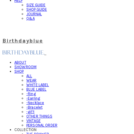
HELP
SIZE GUIDE
SHOP GUIDE
JOURNAL
Q&A
Birthdayblue
ABOUT
SHOWROOM
SHOP
ALL
WEAR
WHITE LABEL
BLUE LABEL
-Ring
-Earring
-Necklace
-Bracelet
-gift
OTHER THINGS
VINTAGE
PERSONAL ORDER
COLLECTION