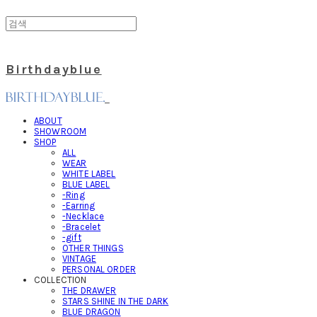
Birthdayblue
ABOUT
SHOWROOM
SHOP
ALL
WEAR
WHITE LABEL
BLUE LABEL
-Ring
-Earring
-Necklace
-Bracelet
-gift
OTHER THINGS
VINTAGE
PERSONAL ORDER
COLLECTION
THE DRAWER
STARS SHINE IN THE DARK
BLUE DRAGON