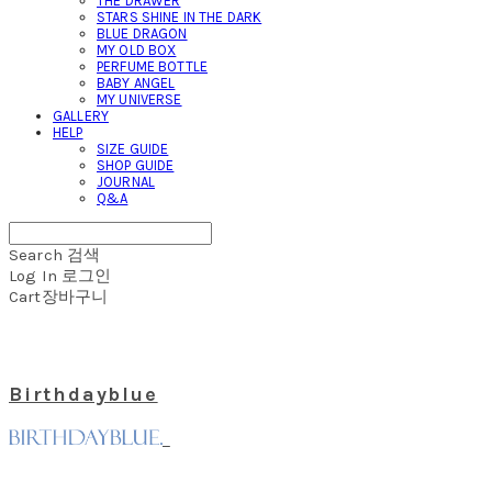
THE DRAWER
STARS SHINE IN THE DARK
BLUE DRAGON
MY OLD BOX
PERFUME BOTTLE
BABY ANGEL
MY UNIVERSE
GALLERY
HELP
SIZE GUIDE
SHOP GUIDE
JOURNAL
Q&A
Search
검색
Log In
로그인
Cart
장바구니
Birthdayblue