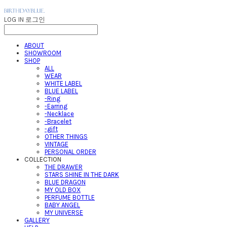
LOG IN
로그인
ABOUT
SHOWROOM
SHOP
ALL
WEAR
WHITE LABEL
BLUE LABEL
-Ring
-Earring
-Necklace
-Bracelet
-gift
OTHER THINGS
VINTAGE
PERSONAL ORDER
COLLECTION
THE DRAWER
STARS SHINE IN THE DARK
BLUE DRAGON
MY OLD BOX
PERFUME BOTTLE
BABY ANGEL
MY UNIVERSE
GALLERY