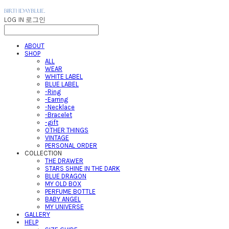
LOG IN
로그인
ABOUT
SHOP
ALL
WEAR
WHITE LABEL
BLUE LABEL
-Ring
-Earring
-Necklace
-Bracelet
-gift
OTHER THINGS
VINTAGE
PERSONAL ORDER
COLLECTION
THE DRAWER
STARS SHINE IN THE DARK
BLUE DRAGON
MY OLD BOX
PERFUME BOTTLE
BABY ANGEL
MY UNIVERSE
GALLERY
HELP