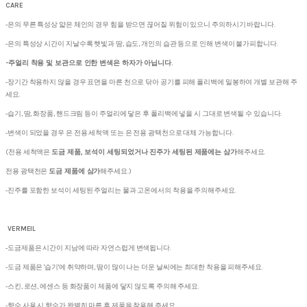
CARE
-은의 무른 특성상 얇은 체인의 경우 힘을 받으면 끊어질 위험이 있으니 주의하시기 바랍니다.
-은의 특성상 시간이 지날수록 햇빛과 땀, 습도, 개인의 습관 등으로 인해 변색이 불가피합니다.
-주얼리 착용 및 보관으로 인한 변색은 하자가 아닙니다.
-장기간 착용하지 않을 경우 표면을 마른 천으로 닦아 공기를 피해 폴리백에 밀봉하여 개별 보관해 주
세요.
-습기, 땀, 화장품, 핸드크림 등이 주얼리에 닿은 후 폴리백에 넣을 시 그대로 변색될 수 있습니다.
-변색이 되었을 경우 은 전용 세척액 또는 은 전용 광택천으로 대체 가능합니다.
(전용 세척액은
도금 제품, 보석이 세팅되었거나 진주가 세팅된 제품에는 삼가
해주세요.
전용 광택천은
도금 제품에 삼가
해주세요.)
-진주를 포함한 보석이 세팅된 주얼리는 물과 고온에서의 착용을 주의해주세요.
VERMEIL
-도금제품은 시간이 지남에 따라 자연스럽게 변색됩니다.
-도금 제품은 '습기'에 취약하며, 땀이 많이 나는 더운 날씨에는 최대한 착용을 피해주세요.
-스킨, 로션, 에센스 등 화장품이 제품에 닿지 않도록 주의해 주세요.
-향수 사용 시 향수가 완벽히 마른 후 제품을 착용해 주세요.