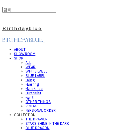
Birthdayblue
ABOUT
SHOWROOM
SHOP
ALL
WEAR
WHITE LABEL
BLUE LABEL
-Ring
-Earring
-Necklace
-Bracelet
-gift
OTHER THINGS
VINTAGE
PERSONAL ORDER
COLLECTION
THE DRAWER
STARS SHINE IN THE DARK
BLUE DRAGON