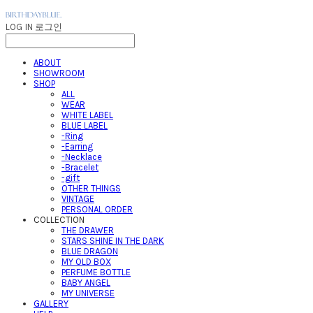
LOG IN
로그인
ABOUT
SHOWROOM
SHOP
ALL
WEAR
WHITE LABEL
BLUE LABEL
-Ring
-Earring
-Necklace
-Bracelet
-gift
OTHER THINGS
VINTAGE
PERSONAL ORDER
COLLECTION
THE DRAWER
STARS SHINE IN THE DARK
BLUE DRAGON
MY OLD BOX
PERFUME BOTTLE
BABY ANGEL
MY UNIVERSE
GALLERY