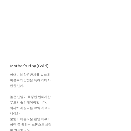
Mother's ring(Gold)
어머니의 약혼반지를 벌스데
이블루의 감성을 녹여 리디자
인한 반지.
높은 난발이 특징인 빈티지한
무드의 솔리테어링입니다.
화사하게 빛나는 큐빅 지르코
니아와
물빛이 아름다운 천연 아쿠아
마린 중 원하는 스톤으로 세팅
이 가능합니다.