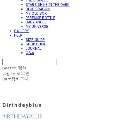
THE DRAWER
STARS SHINE IN THE DARK
BLUE DRAGON
MY OLD BOX
PERFUME BOTTLE
BABY ANGEL
MY UNIVERSE
GALLERY
HELP
SIZE GUIDE
SHOP GUIDE
JOURNAL
Q&A
Search
검색
Log In
로그인
Cart
장바구니
Birthdayblue