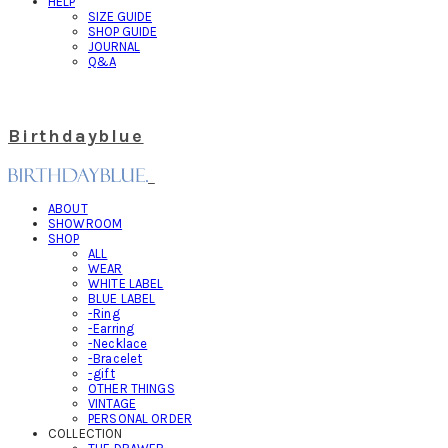
HELP
SIZE GUIDE
SHOP GUIDE
JOURNAL
Q&A
Birthdayblue
ABOUT
SHOWROOM
SHOP
ALL
WEAR
WHITE LABEL
BLUE LABEL
-Ring
-Earring
-Necklace
-Bracelet
-gift
OTHER THINGS
VINTAGE
PERSONAL ORDER
COLLECTION